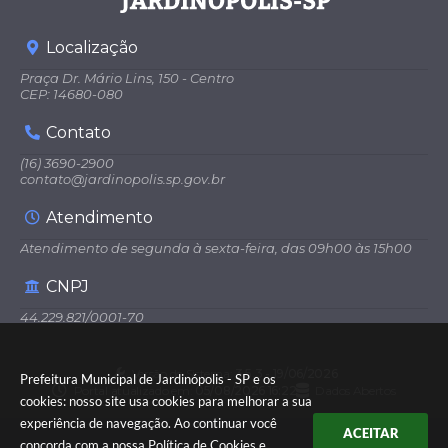
Localização
Praça Dr. Mário Lins, 150 - Centro
CEP: 14680-080
Contato
(16) 3690-2900
contato@jardinopolis.sp.gov.br
Atendimento
Atendimento de segunda à sexta-feira, das 09h00 às 15h00
CNPJ
44.229.821/0001-70
Versão do Sistema:
3.5.3 - 19/06/2026
Prefeitura Municipal de Jardinópolis - SP e os
Portal atualizado em:
05/08/2026 16:22
Dados Abertos
cookies: nosso site usa cookies para melhorar a sua
experiência de navegação. Ao continuar você
ACEITAR
concorda com a nossa
Política de Cookies
e