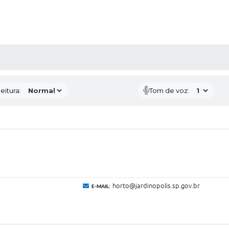
 MÍDIAS
eitura:
Tom de voz:
horto@jardinopolis.sp.gov.br
E-MAIL: