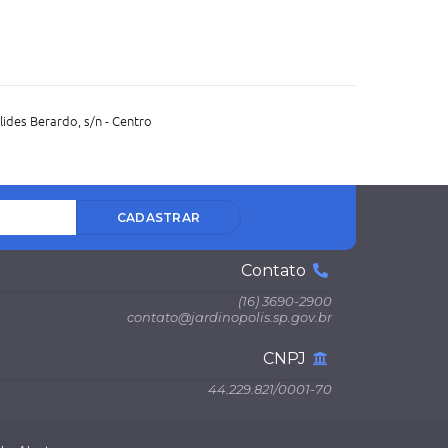
lides Berardo, s/n - Centro
CADASTRAR
Contato
(16) 3690-2900
contato@jardinopolis.sp.gov.br
CNPJ
44.229.821/0001-70