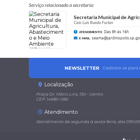
Serviço relacionado a secretaria:
Secretaria Municipal de Agr
Caio Luís Rueda Furlan
Das 8h às 16h
ATENDIMENTO:
seama@jardinopolis.sp.go
E-MAIL:
NEWSLETTER
Cadastre-se para 
Localização
Praça Dr. Mário Lins, 150 - Centro
CEP: 14680-080
Atendimento
Atendimento de segunda à sexta-feira, das 09h00