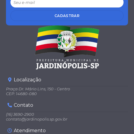
CADASTRAR
Localização
Praça Dr. Mário Lins, 150 - Centro
CEP: 14680-080
Contato
(16) 3690-2900
contato@jardinopolis.sp.gov.br
Atendimento