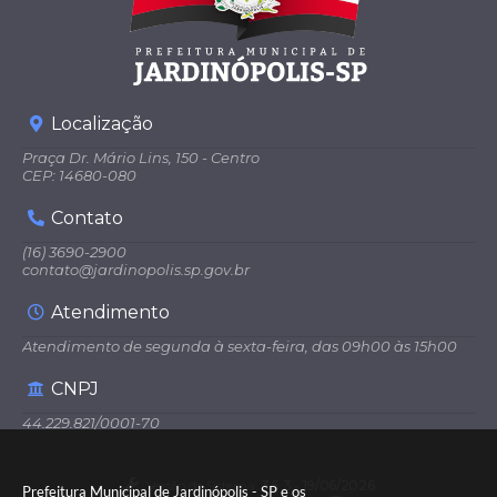
Localização
Praça Dr. Mário Lins, 150 - Centro
CEP: 14680-080
Contato
(16) 3690-2900
contato@jardinopolis.sp.gov.br
Atendimento
Atendimento de segunda à sexta-feira, das 09h00 às 15h00
CNPJ
44.229.821/0001-70
Versão do Sistema:
3.5.3 - 19/06/2026
Prefeitura Municipal de Jardinópolis - SP e os