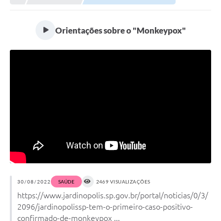
Orientações sobre o "Monkeypox"
30/08/2022
SAÚDE
2469 VISUALIZAÇÕES
https://www.jardinopolis.sp.gov.br/portal/noticias/0/3/
2096/jardinopolissp-tem-o-primeiro-caso-positivo-
confirmado-de-monkeypox ...