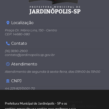
Localização
Praça Dr. Mário Lins, 150 - Centro
CEP: 14680-080
Contato
(16) 3690-2900
contato@jardinopolis.sp.gov.br
Atendimento
Atendimento de segunda à sexta-feira, das 09h00 às 15h00
CNPJ
44.229.821/0001-70
Versão do Sistema:
3.5.3 - 19/06/2026
Prefeitura Municipal de Jardinópolis - SP e os
Portal atualizado em:
05/08/2026 16:22
Dados Abertos
cookies: nosso site usa cookies para melhorar a sua