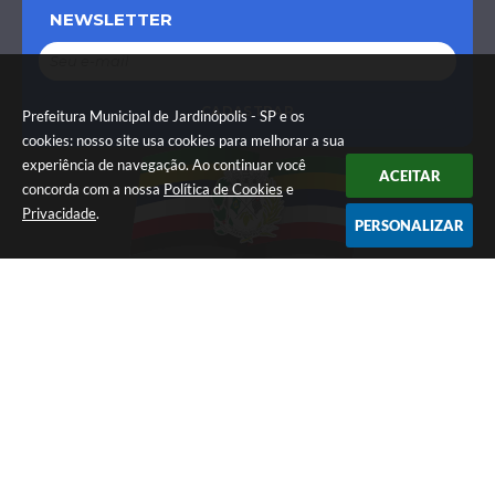
NEWSLETTER
CADASTRAR
Prefeitura Municipal de Jardinópolis - SP e os
cookies: nosso site usa cookies para melhorar a sua
experiência de navegação. Ao continuar você
ACEITAR
concorda com a nossa
Política de Cookies
e
Privacidade
.
PERSONALIZAR
Localização
Praça Dr. Mário Lins, 150 - Centro
CEP: 14680-080
Contato
(16) 3690-2900
contato@jardinopolis.sp.gov.br